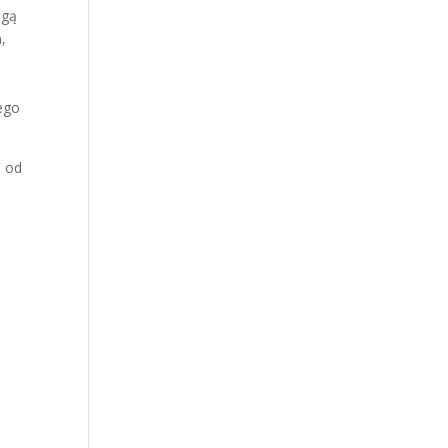
ogą
a
,
nego
e od