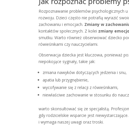
Jak rozpoznać problemy ps
Rozpoznawanie problemów psychologicznych u dz
rozwoju. Dzieci często nie potrafią wyrazić sw
zachowaniu i emocjach.
Zmiany w zachowani
kontaktów społecznych. Z kolei
zmiany emocj
smutku. Warto również obserwować dziecko p
rówieśnikami czy nauczycielami.
Obserwacja dziecka jest kluczowa, ponieważ po
niepokojące sygnały, takie jak:
zmiana nawyków dotyczących jedzenia i snu,
apatia lub przygnębienie,
wycofywanie się z relacji z rówieśnikami,
niewłaściwe zachowanie w stosunku do nauczy
warto skonsultować się ze specjalistą. Profesj
gdy rodzicielskie wsparcie jest niewystarczające
i wymaga naszej uwagi oraz troski.