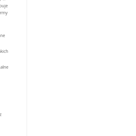
buje
ormy
żne
kich
kalne
z