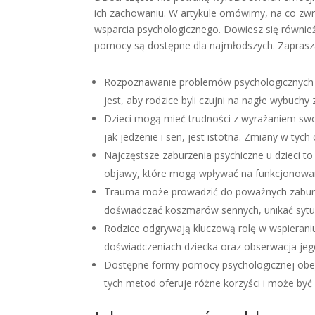
ich zachowaniu. W artykule omówimy, na co zwr
wsparcia psychologicznego. Dowiesz się również
pomocy są dostępne dla najmłodszych. Zaprasz
Rozpoznawanie problemów psychologicznych 
jest, aby rodzice byli czujni na nagłe wybuchy
Dzieci mogą mieć trudności z wyrażaniem swo
jak jedzenie i sen, jest istotna. Zmiany w t
Najczęstsze zaburzenia psychiczne u dzieci t
objawy, które mogą wpływać na funkcjonowanie
Trauma może prowadzić do poważnych zaburz
doświadczać koszmarów sennych, unikać sytua
Rodzice odgrywają kluczową rolę w wspieraniu
doświadczeniach dziecka oraz obserwacja jeg
Dostępne formy pomocy psychologicznej obejm
tych metod oferuje różne korzyści i może by