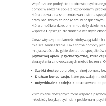
Współczesne podejście do zdrowia psychicznego 
pomóc w radzeniu sobie z różnorodnymi problem
która pozwala na skoncentrowanie się na specyf
pracy nad swoimi trudnościami w bezpiecznym i
która umożliwia dzieciom i młodzieży dzielenie
wsparcia i lepszego zrozumienia własnych emocj
Coraz większą popularność zdobywają także
ko
miejsca zamieszkania. Taka forma pomocy jest s
miejscowościach, gdzie dostęp do specjalistów 
prywatnej opieki psychiatrycznej
, która cz
skorzystania z nowoczesnych metod leczenia. Oto
Szybki dostęp
do profesjonalnej pomocy bez
Dłuższe konsultacje
, które pozwalają na d
Indywidualne podejście
dostosowane do pot
Zrozumienie dostępnych form wsparcia psycholo
młodzieży borykających się z problemami psych