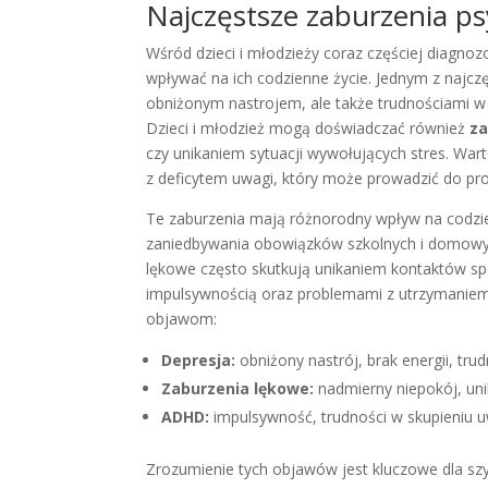
Najczęstsze zaburzenia psy
Wśród dzieci i młodzieży coraz częściej diagn
wpływać na ich codzienne życie. Jednym z najc
obniżonym nastrojem, ale także trudnościami w k
Dzieci i młodzież mogą doświadczać również
za
czy unikaniem sytuacji wywołujących stres. Wa
z deficytem uwagi, który może prowadzić do pro
Te zaburzenia mają różnorodny wpływ na codzi
zaniedbywania obowiązków szkolnych i domowy
lękowe często skutkują unikaniem kontaktów sp
impulsywnością oraz problemami z utrzymaniem u
objawom:
Depresja:
obniżony nastrój, brak energii, trud
Zaburzenia lękowe:
nadmierny niepokój, unik
ADHD:
impulsywność, trudności w skupieniu u
Zrozumienie tych objawów jest kluczowe dla sz