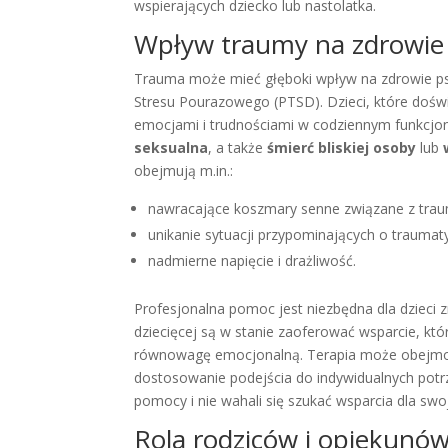
wspierających dziecko lub nastolatka.
Wpływ traumy na zdrowie 
Trauma może mieć głęboki wpływ na zdrowie psy
Stresu Pourazowego (PTSD). Dzieci, które doś
emocjami i trudnościami w codziennym funkcjon
seksualna
, a także
śmierć bliskiej osoby
lub
obejmują m.in.:
nawracające koszmary senne związane z tra
unikanie sytuacji przypominających o trauma
nadmierne napięcie i drażliwość.
Profesjonalna pomoc jest niezbędna dla dzieci zm
dziecięcej są w stanie zaoferować wsparcie, kt
równowagę emocjonalną. Terapia może obejmow
dostosowanie podejścia do indywidualnych potrz
pomocy i nie wahali się szukać wsparcia dla s
Rola rodziców i opiekunó