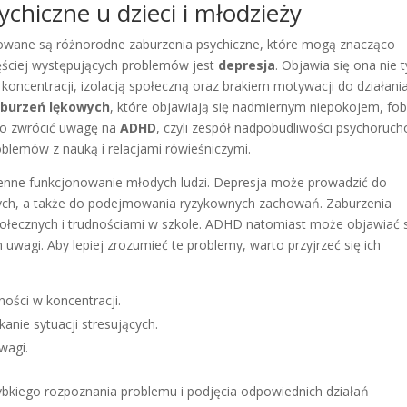
chiczne u dzieci i młodzieży
ozowane są różnorodne zaburzenia psychiczne, które mogą znacząco
zęściej występujących problemów jest
depresja
. Objawia się ona nie t
oncentracji, izolacją społeczną oraz brakiem motywacji do działania
burzeń lękowych
, które objawiają się nadmiernym niepokojem, fo
rto zwrócić uwagę na
ADHD
, czyli zespół nadpobudliwości psychoruc
blemów z nauką i relacjami rówieśniczymi.
enne funkcjonowanie młodych ludzi. Depresja może prowadzić do
ch, a także do podejmowania ryzykownych zachowań. Zaburzenia
ołecznych i trudnościami w szkole. ADHD natomiast może objawiać 
wagi. Aby lepiej zrozumieć te problemy, warto przyjrzeć się ich
ności w koncentracji.
anie sytuacji stresujących.
wagi.
ybkiego rozpoznania problemu i podjęcia odpowiednich działań