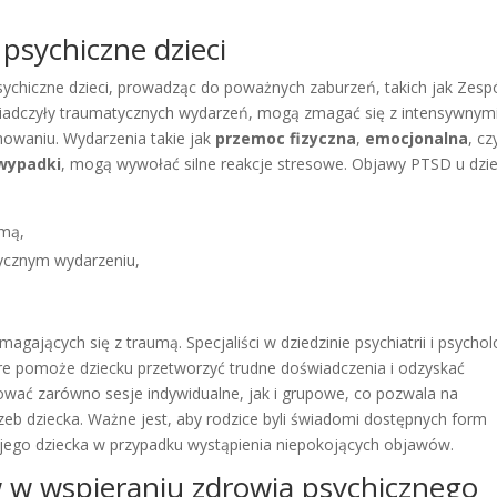
psychiczne dzieci
chiczne dzieci, prowadząc do poważnych zaburzeń, takich jak Zesp
wiadczyły traumatycznych wydarzeń, mogą zmagać się z intensywnym
owaniu. Wydarzenia takie jak
przemoc fizyczna
,
emocjonalna
, cz
wypadki
, mogą wywołać silne reakcje stresowe. Objawy PTSD u dzie
umą,
tycznym wydarzeniu,
agających się z traumą. Specjaliści w dziedzinie psychiatrii i psychol
óre pomoże dziecku przetworzyć trudne doświadczenia i odzyskać
ać zarówno sesje indywidualne, jak i grupowe, co pozwala na
eb dziecka. Ważne jest, aby rodzice byli świadomi dostępnych form
wojego dziecka w przypadku wystąpienia niepokojących objawów.
w w wspieraniu zdrowia psychicznego