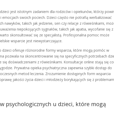
ieci jest istotnym zadaniem dla rodziców i opiekunów, którzy powi
i emocjach swoich pociech. Dzieci często nie potrafią werbalizować
ch nawyków, takich jak jedzenie, sen czy relacje z rówieśnikami, moż
ważenia niepokojących sygnałów, takich jak apatia, wycofanie się z
warto skonsultować się ze specjalistą. Profesjonalna pomoc może
elskie wsparcie jest niewystarczające.
o dzieci oferuje różnorodne formy wsparcia, które mogą pomóc w
lna pozwala na skoncentrowanie się na specyficznych potrzebach dzi
 się doświadczeniami z rówieśnikami. Konsultacje online stają się co
 wygodzie. Prywatna opieka psychiatryczna zapewnia szybki dostęp do
woczesnych metod leczenia. Zrozumienie dostępnych form wsparcia
rawę jakości życia dzieci i młodzieży borykających się z problemam
w psychologicznych u dzieci, które mogą