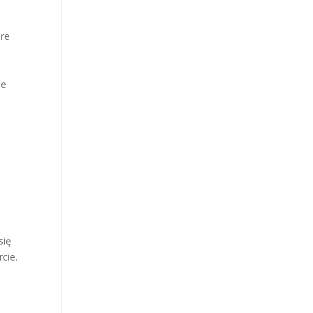
óre
ie
się
cie.