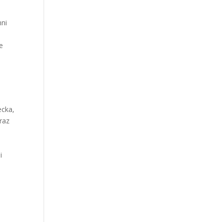
nni
e
ecka,
raz
i