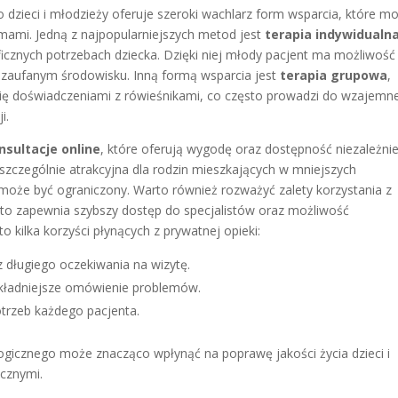
dzieci i młodzieży oferuje szeroki wachlarz form wsparcia, które m
ami. Jedną z najpopularniejszych metod jest
terapia indywidualn
icznych potrzebach dziecka. Dzięki niej młody pacjent ma możliwość
 zaufanym środowisku. Inną formą wsparcia jest
terapia grupowa
,
 się doświadczeniami z rówieśnikami, co często prowadzi do wzajem
i.
nsultacje online
, które oferują wygodę oraz dostępność niezależni
zczególnie atrakcyjna dla rodzin mieszkających w mniejszych
może być ograniczony. Warto również rozważyć zalety korzystania z
ęsto zapewnia szybszy dostęp do specjalistów oraz możliwość
 kilka korzyści płynących z prywatnej opieki:
 długiego oczekiwania na wizytę.
okładniejsze omówienie problemów.
rzeb każdego pacjenta.
gicznego może znacząco wpłynąć na poprawę jakości życia dzieci i
icznymi.