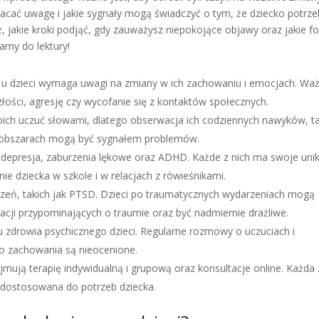
acać uwagę i jakie sygnały mogą świadczyć o tym, że dziecko potrze
, jakie kroki podjąć, gdy zauważysz niepokojące objawy oraz jakie f
amy do lektury!
u dzieci wymaga uwagi na zmiany w ich zachowaniu i emocjach. Wa
 złości, agresję czy wycofanie się z kontaktów społecznych.
ich uczuć słowami, dlatego obserwacja ich codziennych nawyków, ta
ych obszarach mogą być sygnałem problemów.
o depresja, zaburzenia lękowe oraz ADHD. Każde z nich ma swoje uni
 dziecka w szkole i w relacjach z rówieśnikami.
eń, takich jak PTSD. Dzieci po traumatycznych wydarzeniach mogą
cji przypominających o traumie oraz być nadmiernie drażliwe.
 zdrowia psychicznego dzieci. Regularne rozmowy o uczuciach i
o zachowania są nieocenione.
ują terapię indywidualną i grupową oraz konsultacje online. Każda 
ć dostosowana do potrzeb dziecka.