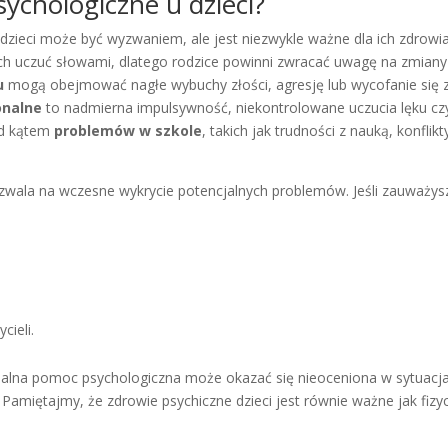
ychologiczne u dzieci?
ieci może być wyzwaniem, ale jest niezwykle ważne dla ich zdrowia
oich uczuć słowami, dlatego rodzice powinni zwracać uwagę na zmian
u
mogą obejmować nagłe wybuchy złości, agresję lub wycofanie się 
onalne
to nadmierna impulsywność, niekontrolowane uczucia lęku cz
od kątem
problemów w szkole
, takich jak trudności z nauką, konflikt
zwala na wczesne wykrycie potencjalnych problemów. Jeśli zauważys
cieli.
onalna pomoc psychologiczna może okazać się nieoceniona w sytuacj
. Pamiętajmy, że zdrowie psychiczne dzieci jest równie ważne jak fizy