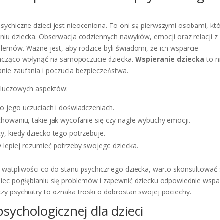
sychiczne dzieci jest nieoceniona. To oni są pierwszymi osobami, kt
u dziecka. Obserwacja codziennych nawyków, emocji oraz relacji z
emów. Ważne jest, aby rodzice byli świadomi, że ich wsparcie
cząco wpłynąć na samopoczucie dziecka.
Wspieranie dziecka
to n
nie zaufania i poczucia bezpieczeństwa.
 kluczowych aspektów:
 o jego uczuciach i doświadczeniach.
howaniu, takie jak wycofanie się czy nagłe wybuchy emocji.
, kiedy dziecko tego potrzebuje.
y lepiej rozumieć potrzeby swojego dziecka.
wątpliwości co do stanu psychicznego dziecka, warto skonsultować 
iec pogłębianiu się problemów i zapewnić dziecku odpowiednie wspar
zy psychiatry to oznaka troski o dobrostan swojej pociechy.
ychologicznej dla dzieci