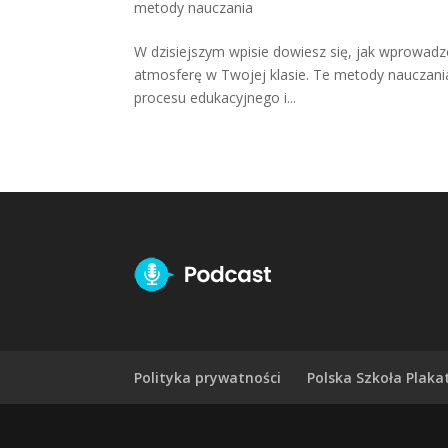
metody nauczania
W dzisiejszym wpisie dowiesz się, jak wprowadz
atmosferę w Twojej klasie. Te metody nauczania
procesu edukacyjnego i...
Polityka prywatności
Polska Szkoła Plakat