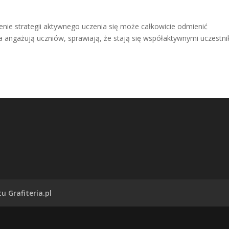
enie strategii aktywnego uczenia się może całkowicie odmienić
 angażują uczniów, sprawiają, że stają się współaktywnymi uczestn
u Grafiteria.pl