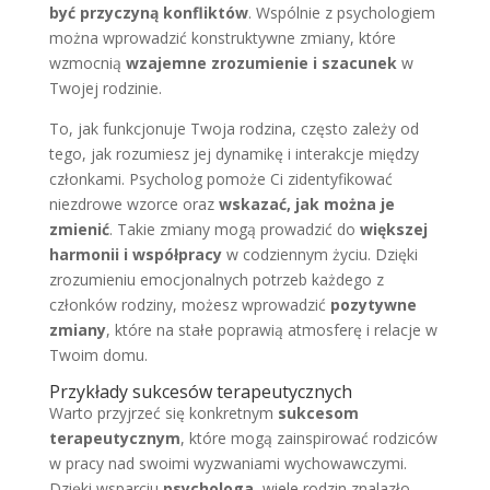
być przyczyną konfliktów
. Wspólnie z psychologiem
można wprowadzić konstruktywne zmiany, które
wzmocnią
wzajemne zrozumienie i szacunek
w
Twojej rodzinie.
To, jak funkcjonuje Twoja rodzina, często zależy od
tego, jak rozumiesz jej dynamikę i interakcje między
członkami. Psycholog pomoże Ci zidentyfikować
niezdrowe wzorce oraz
wskazać, jak można je
zmienić
. Takie zmiany mogą prowadzić do
większej
harmonii i współpracy
w codziennym życiu. Dzięki
zrozumieniu emocjonalnych potrzeb każdego z
członków rodziny, możesz wprowadzić
pozytywne
zmiany
, które na stałe poprawią atmosferę i relacje w
Twoim domu.
Przykłady sukcesów terapeutycznych
Warto przyjrzeć się konkretnym
sukcesom
terapeutycznym
, które mogą zainspirować rodziców
w pracy nad swoimi wyzwaniami wychowawczymi.
Dzięki wsparciu
psychologa
, wiele rodzin znalazło