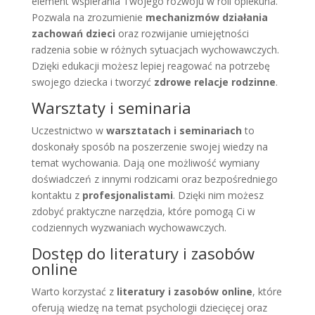
element wspierania Twojego rozwoju w roli opiekuna.
Pozwala na zrozumienie
mechanizmów działania
zachowań dzieci
oraz rozwijanie umiejętności
radzenia sobie w różnych sytuacjach wychowawczych.
Dzięki edukacji możesz lepiej reagować na potrzebę
swojego dziecka i tworzyć
zdrowe relacje rodzinne
.
Warsztaty i seminaria
Uczestnictwo w
warsztatach i seminariach
to
doskonały sposób na poszerzenie swojej wiedzy na
temat wychowania. Dają one możliwość wymiany
doświadczeń z innymi rodzicami oraz bezpośredniego
kontaktu z
profesjonalistami
. Dzięki nim możesz
zdobyć praktyczne narzędzia, które pomogą Ci w
codziennych wyzwaniach wychowawczych.
Dostęp do literatury i zasobów
online
Warto korzystać z
literatury i zasobów online
, które
oferują wiedzę na temat psychologii dziecięcej oraz