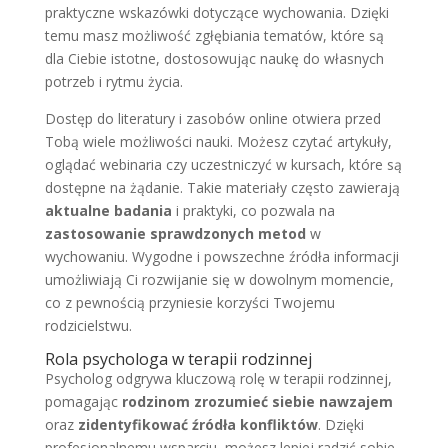
praktyczne wskazówki dotyczące wychowania. Dzięki
temu masz możliwość zgłębiania tematów, które są
dla Ciebie istotne, dostosowując naukę do własnych
potrzeb i rytmu życia.
Dostęp do literatury i zasobów online otwiera przed
Tobą wiele możliwości nauki. Możesz czytać artykuły,
oglądać webinaria czy uczestniczyć w kursach, które są
dostępne na żądanie. Takie materiały często zawierają
aktualne badania
i praktyki, co pozwala na
zastosowanie sprawdzonych metod
w
wychowaniu. Wygodne i powszechne źródła informacji
umożliwiają Ci rozwijanie się w dowolnym momencie,
co z pewnością przyniesie korzyści Twojemu
rodzicielstwu.
Rola psychologa w terapii rodzinnej
Psycholog odgrywa kluczową rolę w terapii rodzinnej,
pomagając
rodzinom zrozumieć siebie nawzajem
oraz
zidentyfikować źródła konfliktów
. Dzięki
profesjonalnemu wsparciu, możesz lepiej radzić sobie