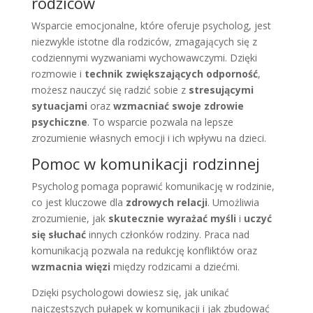
rodziców
Wsparcie emocjonalne, które oferuje psycholog, jest
niezwykle istotne dla rodziców, zmagających się z
codziennymi wyzwaniami wychowawczymi. Dzięki
rozmowie i
technik zwiększających odporność
,
możesz nauczyć się radzić sobie z
stresującymi
sytuacjami
oraz
wzmacniać swoje zdrowie
psychiczne
. To wsparcie pozwala na lepsze
zrozumienie własnych emocji i ich wpływu na dzieci.
Pomoc w komunikacji rodzinnej
Psycholog pomaga poprawić komunikację w rodzinie,
co jest kluczowe dla
zdrowych relacji
. Umożliwia
zrozumienie, jak
skutecznie wyrażać myśli
i
uczyć
się słuchać
innych członków rodziny. Praca nad
komunikacją pozwala na redukcję konfliktów oraz
wzmacnia więzi
między rodzicami a dziećmi.
Dzięki psychologowi dowiesz się, jak unikać
najczęstszych pułapek w komunikacji i jak zbudować