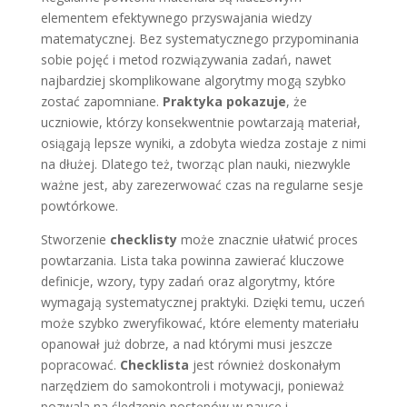
elementem efektywnego przyswajania wiedzy
matematycznej. Bez systematycznego przypominania
sobie pojęć i metod rozwiązywania zadań, nawet
najbardziej skomplikowane algorytmy mogą szybko
zostać zapomniane.
Praktyka pokazuje
, że
uczniowie, którzy konsekwentnie powtarzają materiał,
osiągają lepsze wyniki, a zdobyta wiedza zostaje z nimi
na dłużej. Dlatego też, tworząc plan nauki, niezwykle
ważne jest, aby zarezerwować czas na regularne sesje
powtórkowe.
Stworzenie
checklisty
może znacznie ułatwić proces
powtarzania. Lista taka powinna zawierać kluczowe
definicje, wzory, typy zadań oraz algorytmy, które
wymagają systematycznej praktyki. Dzięki temu, uczeń
może szybko zweryfikować, które elementy materiału
opanował już dobrze, a nad którymi musi jeszcze
popracować.
Checklista
jest również doskonałym
narzędziem do samokontroli i motywacji, ponieważ
pozwala na śledzenie postępów w nauce i