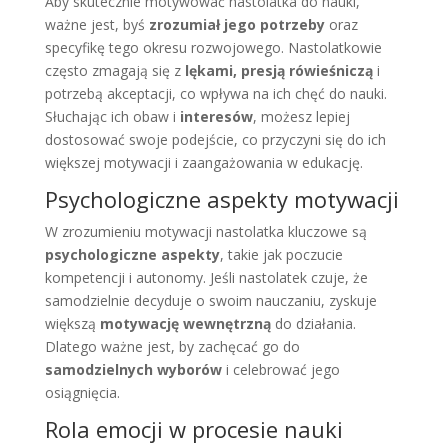
Aby skutecznie motywować nastolatka do nauki,
ważne jest, byś
zrozumiał jego potrzeby
oraz
specyfikę tego okresu rozwojowego. Nastolatkowie
często zmagają się z
lękami, presją rówieśniczą
i
potrzebą akceptacji, co wpływa na ich chęć do nauki.
Słuchając ich obaw i
interesów
, możesz lepiej
dostosować swoje podejście, co przyczyni się do ich
większej motywacji i zaangażowania w edukację.
Psychologiczne aspekty motywacji
W zrozumieniu motywacji nastolatka kluczowe są
psychologiczne aspekty
, takie jak poczucie
kompetencji i autonomy. Jeśli nastolatek czuje, że
samodzielnie decyduje o swoim nauczaniu, zyskuje
większą
motywację wewnętrzną
do działania.
Dlatego ważne jest, by zachęcać go do
samodzielnych wyborów
i celebrować jego
osiągnięcia.
Rola emocji w procesie nauki