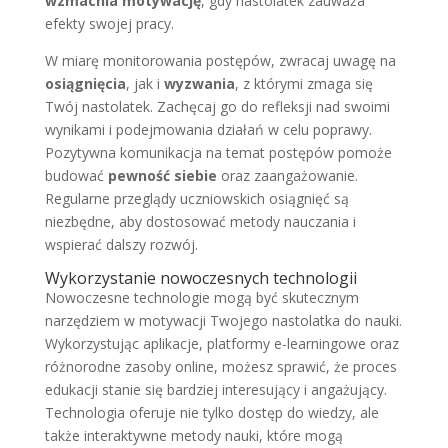
wzmacnia motywację
, gdy nastolatek zauważa
efekty swojej pracy.
W miarę monitorowania postępów, zwracaj uwagę na
osiągnięcia
, jak i
wyzwania
, z którymi zmaga się
Twój nastolatek. Zachęcaj go do refleksji nad swoimi
wynikami i podejmowania działań w celu poprawy.
Pozytywna komunikacja na temat postępów pomoże
budować
pewność siebie
oraz zaangażowanie.
Regularne przeglądy uczniowskich osiągnięć są
niezbędne, aby dostosować metody nauczania i
wspierać dalszy rozwój.
Wykorzystanie nowoczesnych technologii
Nowoczesne technologie mogą być skutecznym
narzędziem w motywacji Twojego nastolatka do nauki.
Wykorzystując aplikacje, platformy e-learningowe oraz
różnorodne zasoby online, możesz sprawić, że proces
edukacji stanie się bardziej interesujący i angażujący.
Technologia oferuje nie tylko dostęp do wiedzy, ale
także interaktywne metody nauki, które mogą