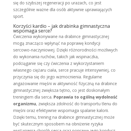
się do szybszej regeneracji po urazach, co jest
szczególnie ważne dla osób aktywnie uprawiających
sport.
Korzyści kardio – jak drabinka gimnastyczna
wspomaga serce?
Ćwiczenia wykonywane na drabince gimnastycznej
mogą znacząco wpłynąć na poprawę kondycji
sercowo-naczyniowej. Dzięki różnorodności możliwych
do wykonania ruchów, takich jak wspinaczka,
podciąganie się czy ćwiczenia z wykorzystaniem
własnego ciężaru ciała, serce pracuje intensywniej, co
przyczynia się do jego wzmocnienia. Regularne
angażowanie mięśni w aktywność fizyczną na drabince
gimnastycznej zwiększa tętno, co jest doskonałym
treningiem dla serca.
Poprawia to ogólną wydolność
organizmu
, zwiększa zdolność do transportu tlenu do
mięśni oraz efektywnie wspomaga spalanie kalorii.
Dzięki temu, trening na drabince gimnastycznej może
być skutecznym sposobem na obniżenie ryzyka
wystąpienia chorób serca oraz poprawę jego kondycji,