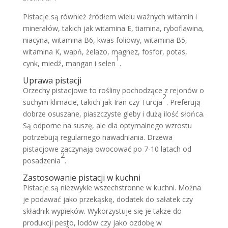
Pistacje są również źródłem wielu ważnych witamin i
minerałów, takich jak witamina E, tiamina, ryboflawina,
niacyna, witamina B6, kwas foliowy, witamina B5,
witamina K, wapń, żelazo, magnez, fosfor, potas,
1
cynk, miedź, mangan i selen
.
Uprawa pistacji
Orzechy pistacjowe to rośliny pochodzące z rejonów o
2
suchym klimacie, takich jak Iran czy Turcja
. Preferują
dobrze osuszane, piaszczyste gleby i dużą ilość słońca.
Są odporne na suszę, ale dla optymalnego wzrostu
potrzebują regularnego nawadniania. Drzewa
pistacjowe zaczynają owocować po 7-10 latach od
2
posadzenia
.
Zastosowanie pistacji w kuchni
Pistacje są niezwykle wszechstronne w kuchni. Można
je podawać jako przekąskę, dodatek do sałatek czy
składnik wypieków. Wykorzystuje się je także do
produkcji pesto, lodów czy jako ozdobę w