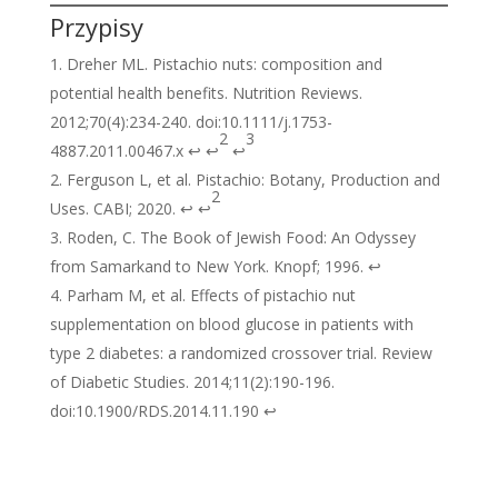
Przypisy
Dreher ML. Pistachio nuts: composition and
potential health benefits. Nutrition Reviews.
2012;70(4):234-240. doi:10.1111/j.1753-
2
3
4887.2011.00467.x ↩ ↩
↩
Ferguson L, et al. Pistachio: Botany, Production and
2
Uses. CABI; 2020. ↩ ↩
Roden, C. The Book of Jewish Food: An Odyssey
from Samarkand to New York. Knopf; 1996. ↩
Parham M, et al. Effects of pistachio nut
supplementation on blood glucose in patients with
type 2 diabetes: a randomized crossover trial. Review
of Diabetic Studies. 2014;11(2):190-196.
doi:10.1900/RDS.2014.11.190 ↩