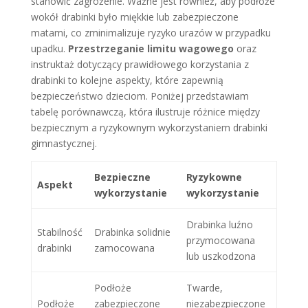
stanowić zagrożenie. Ważne jest również, aby podłoże
wokół drabinki było miękkie lub zabezpieczone
matami, co zminimalizuje ryzyko urazów w przypadku
upadku.
Przestrzeganie limitu wagowego
oraz
instruktaż dotyczący prawidłowego korzystania z
drabinki to kolejne aspekty, które zapewnią
bezpieczeństwo dzieciom. Poniżej przedstawiam
tabelę porównawczą, która ilustruje różnice między
bezpiecznym a ryzykownym wykorzystaniem drabinki
gimnastycznej.
Bezpieczne
Ryzykowne
Aspekt
wykorzystanie
wykorzystanie
Drabinka luźno
Stabilność
Drabinka solidnie
przymocowana
drabinki
zamocowana
lub uszkodzona
Podłoże
Twarde,
Podłoże
zabezpieczone
niezabezpieczone