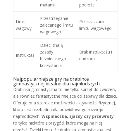
matami
podłoże
Przestrzeganie
Limit
Przekraczanie
zalecanego limitu
wagowy
limitu wagowego
wagowego
Dzieci znają
zasady
Brak instruktażu i
Instruktaż
bezpiecznego
nadzoru
korzystania
Najpopularniejsze gry na drabince
gimnastycznej idealne dla najmłodszych.
Drabinka gimnastyczna to nie tylko sprzęt do ćwiczeń,
ale również fantastyczne miejsce do zabawy dla dzieci.
Oferuje ona szerokie możliwości aktywności fizycznej,
która jest niezbędna dla prawidłowego rozwoju
najmłodszych.
Wspinaczka, zjazdy czy przewroty
to tylko niektóre z przygód, które mogą na niej
przeżyć. Dzięki temu, że drabinka gimnastyczna jest